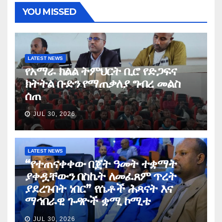
YOU MISSED
LATEST NEWS
የአማራ ክልል ትምህርት ቢሮ የድጋፍና
ክትትል ቡድን የማጠቃለያ ግብረ መልስ
ሰጠ
JUL 30, 2026
LATEST NEWS
“የተጠናቀቀው በጀት ዓመት ተቋማት
ያቀዷቸውን በስኬት ለመፈጸም ጥረት
ያደረጉበት ነበር” የሴቶች ሕጻናት እና
ማኅበራዊ ጉዳዮች ቋሚ ኮሚቴ
JUL 30, 2026