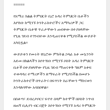
=====
የአማራ ክልል ትምህርት ቢሮ አዳሪ ትምህርት ቤቶችን
እየገነቡ ከሚገኙ ኮንትራክተሮችና አማካሪዎች ጋር
ትምህርት ቤቶቹ ጥራታቸውን ጠብቀው በተያዘላቸው
የጊዜ ገደብ ተገንብተው እንዲጠናቀቁ የሚያስችል ውይይት
አካሂዷል፡፡
ውይይቱን የመሩት የቢሮው ምክትል ኃላፊ አቶ መኳንንት
አደመ በክልላችን እየተገነቡ የሚገኙ ሶስት አዳሪ ትምህርት
ቤቶች በተያዘላቸው የጊዜ ገደብ ማጠናቀቅ ዓለም አቀፍ
ተወዳዳሪ ተማሪዎችን ለማፍራት የሚያስችል በመሆኑ
ኮንትራክተሮች በጥራትና በፍጥነት ስራቸውን ማከናወን
እንዳለባቸው አሳስበዋል፡፡
በሰቆጣ፣ ደብረታቦርና ፍኖተ ሰላም ከተሞች በሶስት ነጥብ
ዘጠኝ ቢሊየን ብር በጀት እየተገነቡ የሚገኙ አዳሪ ትምህርት