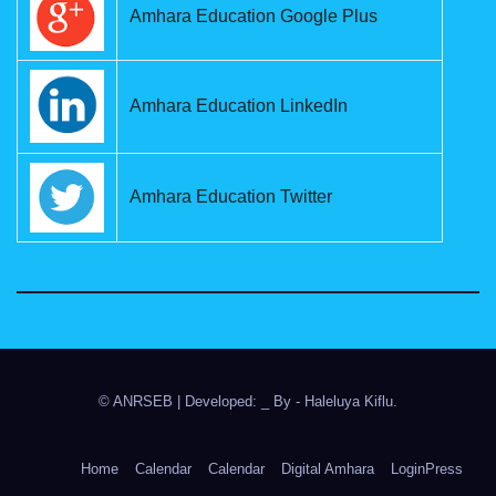
Amhara Education Google Plus
Amhara Education LinkedIn
Amhara Education Twitter
© ANRSEB
|
Developed: _ By
- Haleluya Kiflu
.
Home
Calendar
Calendar
Digital Amhara
LoginPress