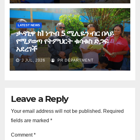
LATEST NEWS
ታዳጊዋ ከ1 ነጥብ 5 ሚሊዬን ብር በላይ
የሚያወጣ የትምህርት ቁሳቁስ ድጋፍ
አደረገች
J JUL, 2026
PR DEPARTMENT
Leave a Reply
Your email address will not be published.
Required
fields are marked
*
Comment
*