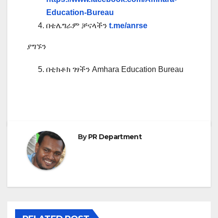
Education-Bureau
በቴሌግራም ቻናላችን
t.me/anrse
ያግኙን
በቲክቶክ ገፃችን Amhara Education Bureau
By
PR Department