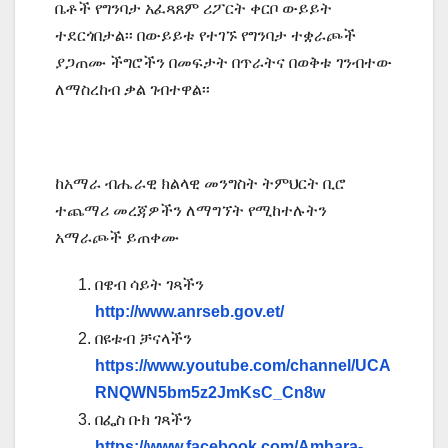
ቤቶች የግንባታ አፈጻጸም ሪፖርት ቀርቦ ውይይት
ተደርጎበታል፡፡ በውይይቱ የተገኙ የግንባታ ተቋራጮች
ያጋጠሙ ችግሮችን በመፍታት በጥራትና በወቅቱ ገንብተው
ለማስረከብ ቃል ገብተዋል፡፡
ከአማራ ብሔራዊ ክልላዊ መንግስት ትምህርት ቢሮ
ተጨማሪ መረጃዎችን ለማግኘት የሚከተሉትን
አማራጮች ይጠቀሙ
በዌብ ሳይት ገጻችን
http://www.anrseb.gov.et/
በዩቱብ ቻናላችን
https://www.youtube.com/channel/UCA
RNQWN5bm5z2JmKsC_Cn8w
በፌስ ቡክ ገጻችን
https://www.facebook.com/Amhara-