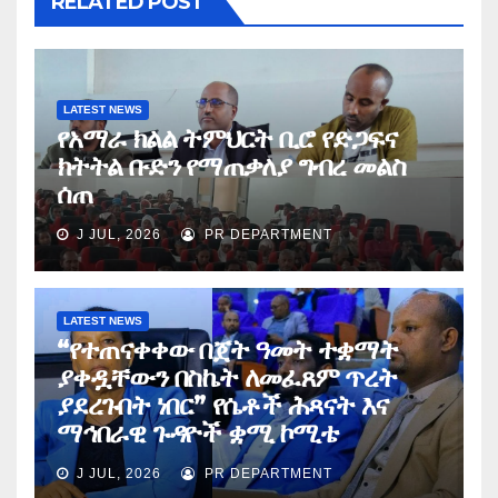
RELATED POST
LATEST NEWS
የአማራ ክልል ትምህርት ቢሮ የድጋፍና
ክትትል ቡድን የማጠቃለያ ግብረ መልስ
ሰጠ
J JUL, 2026
PR DEPARTMENT
LATEST NEWS
“የተጠናቀቀው በጀት ዓመት ተቋማት
ያቀዷቸውን በስኬት ለመፈጸም ጥረት
ያደረጉበት ነበር” የሴቶች ሕጻናት እና
ማኅበራዊ ጉዳዮች ቋሚ ኮሚቴ
J JUL, 2026
PR DEPARTMENT