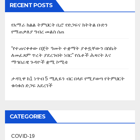
RECENT POSTS
የአማራ ክልል ትምህርት ቢሮ የድጋፍና ክትትል ቡድን
የማጠቃለያ ግብረ መልስ ሰጠ
“የተጠናቀቀው በጀት ዓመት ተቋማት ያቀዷቸውን በስኬት
ለመፈጸም ጥረት ያደረጉበት ነበር” የሴቶች ሕጻናት እና
ማኅበራዊ ጉዳዮች ቋሚ ኮሚቴ
ታዳጊዋ ከ1 ነጥብ 5 ሚሊዬን ብር በላይ የሚያወጣ የትምህርት
ቁሳቁስ ድጋፍ አደረገች
CATEGORIES
COVID-19