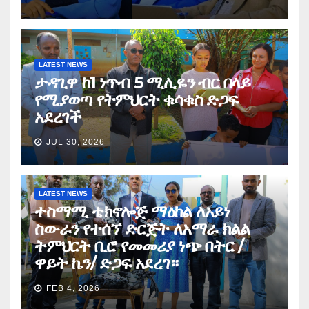
LATEST NEWS
ታዳጊዋ ከ1 ነጥብ 5 ሚሊዬን ብር በላይ
የሚያወጣ የትምህርት ቁሳቁስ ድጋፍ
አደረገች
JUL 30, 2026
LATEST NEWS
ተስማሚ ቴክኖሎጅ ማዕከል ለአይነ
ስውራን የተሰኘ ድርጅት ለአማራ ክልል
ትምህርት ቢሮ የመመሪያ ነጭ በትር /
ዋይት ኬን/ ድጋፍ አደረገ።
FEB 4, 2026