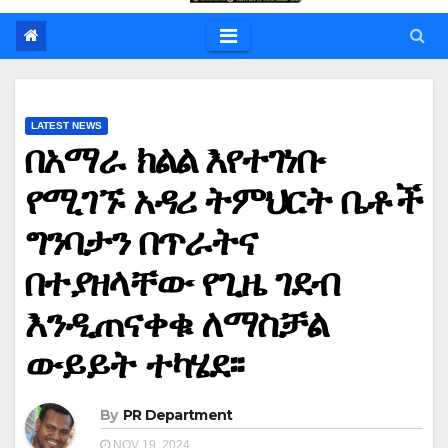
LATEST NEWS
በአማራ ክልል እየተገነቡ
የሚገኙ አዳሪ ትምህርት ቤቶች
ግንባታን በጥራትና
በተያዘላቸው የጊዜ ገደብ
እንዲጠናቀቁ ለማስቻል
ውይይት ተካሄደ፡፡
By
PR Department
NOV 19, 2024