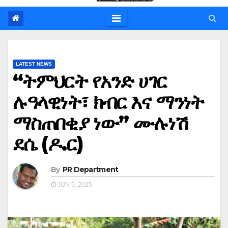
LATEST NEWS
“ትምህርት የአንድ ሀገር
ሉዓላዊነት፣ ክብር እና ማንነት
ማስጠበቂያ ነው” ሙሉነሽ
ደሴ (ዶ.ር)
By
PR Department
JUN 9, 2025