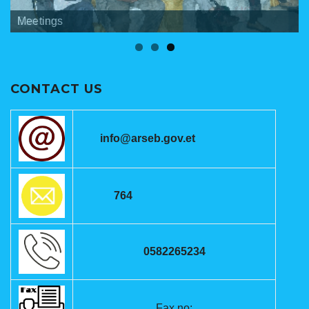
Banners
Meetings
ANRSEB Photo Gallery
CONTACT US
info@arseb.gov.et
764
0582265234
Fax no: