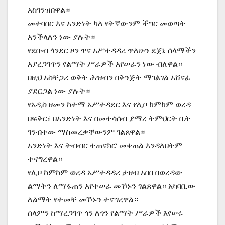
አስገንዝበዋል።
መተባበር እና አንድነት ካለ የትኛውንም ችግር መወጣት
እንችላለን ነው ያሉት።
የደቡብ ጎንደር ዞን ዋና አሥተዳዳሪ ጥለሁን ደጀኔ ሰላማችን
እያረጋገጥን የልማት ሥራዎች እየሠራን ነው ብለዋል።
በዚህ አስቸጋሪ ወቅት ሕዝብን በቅንጅት ማገልገል አሸናፊ
ያደርጋል ነው ያሉት።
የአዲስ ዘመን ከተማ አሥተዳደር እና የሊቦ ከምከም ወረዳ
በፍቅር፣ በአንድነት እና በመተሳሰብ ያማረ ትምህርት ቤት
ገንብተው ማስመረቃቸውንም ገልጸዋል።
አንድነት እና ትብብር ተጠናክሮ መቀጠል እንዳለበትም
ተናግረዋል።
የሊቦ ከምከም ወረዳ አሥተዳዳሪ ታዘብ አበበ በወረዳው
ልማትን ለማፋጠን እየተሠራ መኾኑን ገልጸዋል። አካባቢው
ለልማት የተመቸ መኾኑን ተናግረዋል።
ሰላምን ከማረጋገጥ ጎን ለጎን የልማት ሥራዎች እየሠሩ