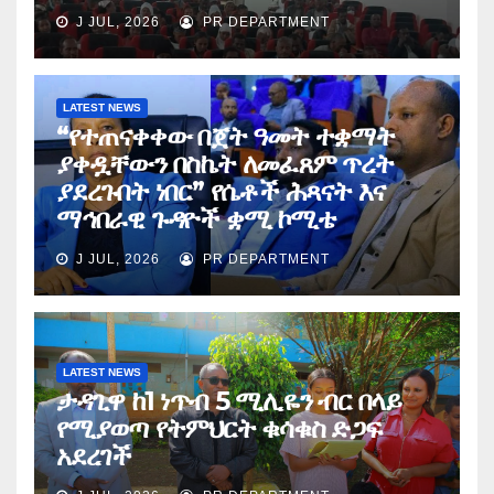
J JUL, 2026
PR DEPARTMENT
LATEST NEWS
“የተጠናቀቀው በጀት ዓመት ተቋማት
ያቀዷቸውን በስኬት ለመፈጸም ጥረት
ያደረጉበት ነበር” የሴቶች ሕጻናት እና
ማኅበራዊ ጉዳዮች ቋሚ ኮሚቴ
J JUL, 2026
PR DEPARTMENT
LATEST NEWS
ታዳጊዋ ከ1 ነጥብ 5 ሚሊዬን ብር በላይ
የሚያወጣ የትምህርት ቁሳቁስ ድጋፍ
አደረገች