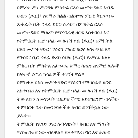
በምረቃ ሥነ ሥርዓቱ ምክትል ርእሰ መሥተዳድር አብዱ
ሁሴን (ዶ.ር)፣ የአማራ ክልል ብልጽግና ፓርቲ ቅርንጫፍ
ጽሕፈት ቤት ኀላፊ ይርጋ ሲሳይ፣ በምክትል ርእሰ
መሥተዳድር ማዕረግ የማኅበራዊ ዘርፍ አስተባባሪ እና
የትምህርት ቢሮ ኀላፊ ሙሉነሽ ደሴ (ዶ.ር)፣ በምክትል
ርእሰ መሥተዳድር ማዕረግ የገጠር ዘርፍ አስተባባሪ እና
የግብርና ቢሮ ኀላፊ ድረስ ሳህሉ (ዶ.ር)፣ የአማራ ክልል
ምክር ቤት ምክትል አፈጉባኤ አማረ ሰጤን ጨምሮ ሌሎች
ከፍተኛ የሥራ ኀላፊዎች ተገኝተዋል።
በምክትል ርእሰ መሥተዳድር ማዕረግ የማኅበራዊ ዘርፍ
አስተባባሪ እና የትምህርት ቢሮ ኀላፊ ሙሉነሽ ደሴ (ዶ.ር)
ትውልድን ለመገንባት ጊዜያዊ ችግር አይበግረንም ብላችሁ
ትምህርት ቤት በመገንባታችሁ ክብር ይገባችኋል ነው
ያሉት።
ትምህርት የአንድ ሀገር ሉዓላዊነት፣ ክብር እና ማንነት
ማስጠበቂያ ነው ብለዋል። ያልተማረ ሀገር እና ሕዝብ