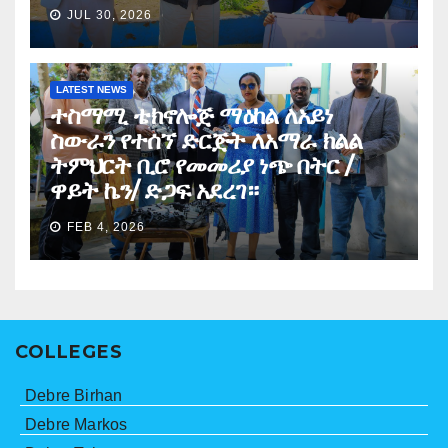
JUL 30, 2026
LATEST NEWS
ተስማሚ ቴክኖሎጅ ማዕከል ለአይነ
ስውራን የተሰኘ ድርጅት ለአማራ ክልል
ትምህርት ቢሮ የመመሪያ ነጭ በትር /
ዋይት ኬን/ ድጋፍ አደረገ።
FEB 4, 2026
COLLEGES
Debre Birhan
Debre Markos