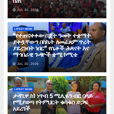
ሰጠ
JUL 30, 2026
LATEST NEWS
“የተጠናቀቀው በጀት ዓመት ተቋማት
ያቀዷቸውን በስኬት ለመፈጸም ጥረት
ያደረጉበት ነበር” የሴቶች ሕጻናት እና
ማኅበራዊ ጉዳዮች ቋሚ ኮሚቴ
JUL 30, 2026
LATEST NEWS
ታዳጊዋ ከ1 ነጥብ 5 ሚሊዬን ብር በላይ
የሚያወጣ የትምህርት ቁሳቁስ ድጋፍ
አደረገች