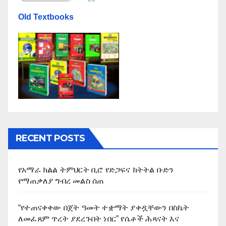
Old Textbooks
RECENT POSTS
የአማራ ክልል ትምህርት ቢሮ የድጋፍና ክትትል ቡድን
የማጠቃለያ ግብረ መልስ ሰጠ
“የተጠናቀቀው በጀት ዓመት ተቋማት ያቀዷቸውን በስኬት
ለመፈጸም ጥረት ያደረጉበት ነበር” የሴቶች ሕጻናት እና