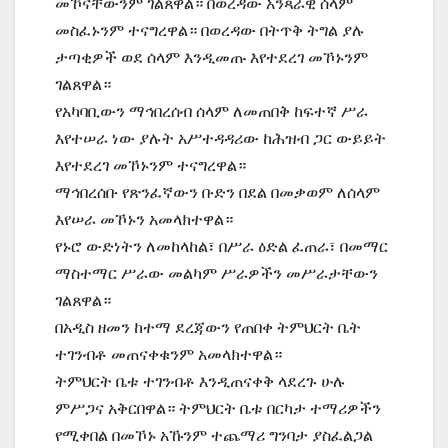
መኾናቸውንም ገልጸዋል። በወረዳው አንጻራዊ ሰላም
መስፈኑንም ተናግረዋል። በወረዳው በትጥቅ ትግል ያሉ
ታጣቂዎች ወደ ሰላም እንዲመጡ እየተደረገ መኾኑንም
ገልጸዋል።
የአካባቢውን ማኅበረሰብ ሰላም ለመጠበቅ ከፍተኛ ሥራ
እየተሠራ ነው ያሉት አሥተዳዳሪው ከሕዝብ ጋር ውይይት
እየተደረገ መኾኑንም ተናግረዋል።
ማኅበረሰቡ የጽንፈኛውን ቡድን በደል በመቃወም ለሰላም
እየሠራ መኾኑን አመላክተዋል።
የኑሮ ውድነትን ለመከላከል፣ በሥራ ዕድል ፈጠራ፣ በመማር
ማስተማር ሥራው መልካም ሥራዎችን መሥራታቸውን
ገልጸዋል።
በአዲስ ዘመን ከተማ ደረጃውን የጠበቀ ትምህርት ቤት
ተገንብቶ መጠናቀቁንም አመላክተዋል።
ትምህርት ቤቱ ተገንብቶ እንዲጠናቀቅ ላደረጉ ሁሉ
ምሥጋና አቅርበዋል። ትምህርት ቤቱ በርካታ ተማሪዎችን
የሚቀበል በመኾኑ አኹንም ተጨማሪ ግንባታ ያስፈልጋል