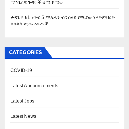
ማኅበራዊ ጉዳዮች ቋሚ ኮሚቴ
ታዳጊዋ ከ1 ነጥብ 5 ሚሊዬን ብር በላይ የሚያወጣ የትምህርት
ቁሳቁስ ድጋፍ አደረገች
CATEGORIES
COVID-19
Latest Announcements
Latest Jobs
Latest News