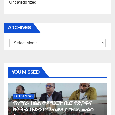
Uncategorized
ARCHIVES
Archives
YOU MISSED
LATEST NEWS
የአማራ ክልል ትምህርት ቢሮ የድጋፍና
ክትትል ቡድን የማጠቃለያ ግብረ መልስ