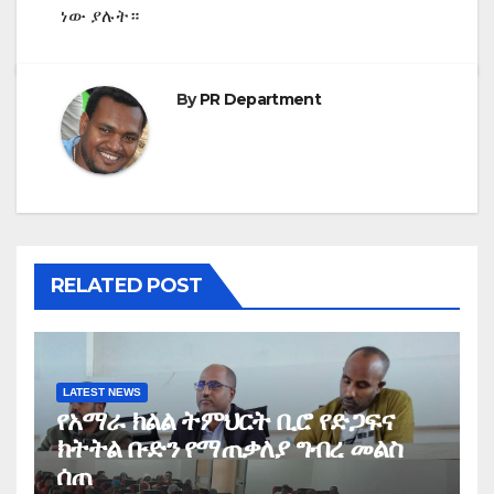
ነው ያሉት።
By
PR Department
RELATED POST
LATEST NEWS
የአማራ ክልል ትምህርት ቢሮ የድጋፍና
ክትትል ቡድን የማጠቃለያ ግብረ መልስ
ሰጠ