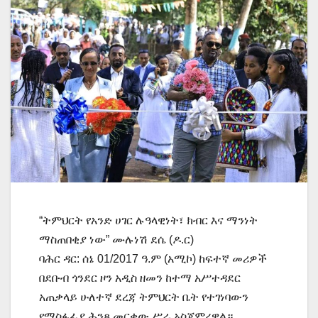
“ትምህርት የአንድ ሀገር ሉዓላዊነት፣ ክብር እና ማንነት
ማስጠበቂያ ነው” ሙሉነሽ ደሴ (ዶ.ር)
ባሕር ዳር: ሰኔ 01/2017 ዓ.ም (አሚኮ) ከፍተኛ መሪዎች
በደቡብ ጎንደር ዞን አዲስ ዘመን ከተማ አሥተዳደር
አጠቃላይ ሁለተኛ ደረጃ ትምህርት ቤት የተገነባውን
የማስፋፊያ ሕንጻ መርቀው ሥራ አስጀምረዋል።