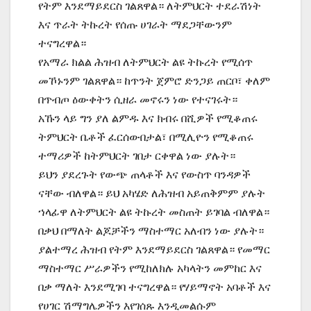
የትም እንደማይደርስ ገልጸዋል። ለትምህርት ተደራሽነት
እና ጥራት ትኩረት የሰጡ ሀገራት ማደጋቸውንም
ተናግረዋል።
የአማራ ክልል ሕዝብ ለትምህርት ልዩ ትኩረት የሚሰጥ
መኾኑንም ገልጸዋል። ከጥንት ጀምሮ ድንጋይ ጠርቦ፣ ቀለም
በጥብጦ ዕውቀትን ሲዘራ መኖሩን ነው የተናገሩት።
አኹን ላይ ግን ያለ ልምዱ እና ክብሩ በሺዎች የሚቆጠሩ
ትምህርት ቤቶች ፈርሰውበታል፣ በሚሊዮን የሚቆጠሩ
ተማሪዎች ከትምህርት ገበታ ርቀዋል ነው ያሉት።
ይህን ያደረጉት የውጭ ጠላቶች እና የውስጥ ባንዳዎች
ናቸው ብለዋል። ይህ አካሄድ ለሕዝብ አይጠቅምም ያሉት
ኀላፊዋ ለትምህርት ልዩ ትኩረት መስጠት ይገባል ብለዋል።
በቃህ በማለት ልጆቻችን ማስተማር አለብን ነው ያሉት።
ያልተማረ ሕዝብ የትም እንደማይደርስ ገልጸዋል። የመማር
ማስተማር ሥራዎችን የሚከለክሉ አካላትን መምከር እና
በቃ ማለት እንደሚገባ ተናግረዋል። የሃይማኖት አባቶች እና
የሀገር ሽማግሌዎችን እየገሰጹ እንዲመልሱም