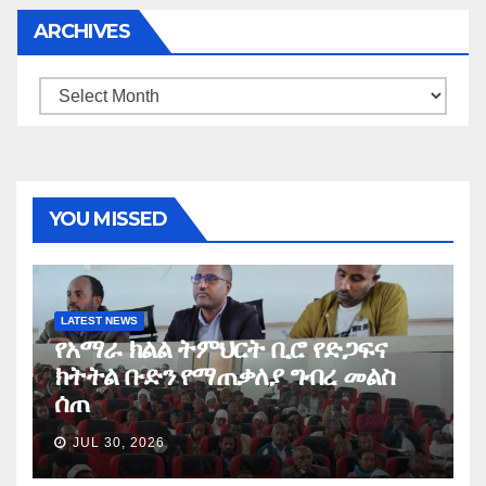
ARCHIVES
Archives
YOU MISSED
LATEST NEWS
የአማራ ክልል ትምህርት ቢሮ የድጋፍና
ክትትል ቡድን የማጠቃለያ ግብረ መልስ
ሰጠ
JUL 30, 2026