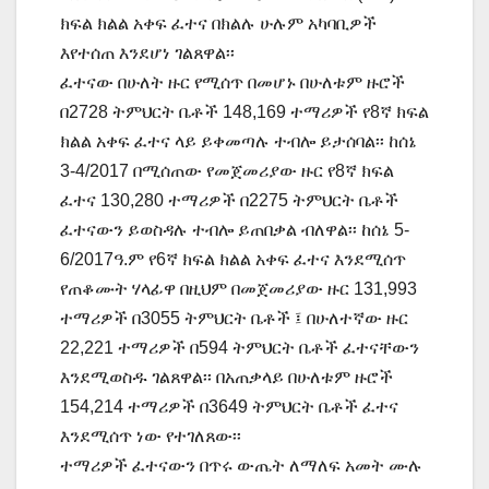
ክፍል ክልል አቀፍ ፈተና በክልሉ ሁሉም አካባቢዎች
እየተሰጠ እንደሆነ ገልጸዋል፡፡
ፈተናው በሁለት ዙር የሚሰጥ በመሆኑ በሁለቱም ዙሮች
በ2728 ትምህርት ቤቶች 148,169 ተማሪዎች የ8ኛ ክፍል
ክልል አቀፍ ፈተና ላይ ይቀመጣሉ ተብሎ ይታሰባል፡፡ ከሰኔ
3-4/2017 በሚሰጠው የመጀመሪያው ዙር የ8ኛ ክፍል
ፈተና 130,280 ተማሪዎች በ2275 ትምህርት ቤቶች
ፈተናውን ይወስዳሉ ተብሎ ይጠበቃል ብለዋል፡፡ ከሰኔ 5-
6/2017ዓ.ም የ6ኛ ክፍል ክልል አቀፍ ፈተና እንደሚሰጥ
የጠቆሙት ሃላፊዋ በዚህም በመጀመሪያው ዙር 131,993
ተማሪዎች በ3055 ትምህርት ቤቶች ፤ በሁለተኛው ዙር
22,221 ተማሪዎች በ594 ትምህርት ቤቶች ፈተናቸውን
እንደሚወስዱ ገልጸዋል፡፡ በአጠቃላይ በሁለቱም ዙሮች
154,214 ተማሪዎች በ3649 ትምህርት ቤቶች ፈተና
እንደሚሰጥ ነው የተገለጸው፡፡
ተማሪዎች ፈተናውን በጥሩ ውጤት ለማለፍ አመት ሙሉ