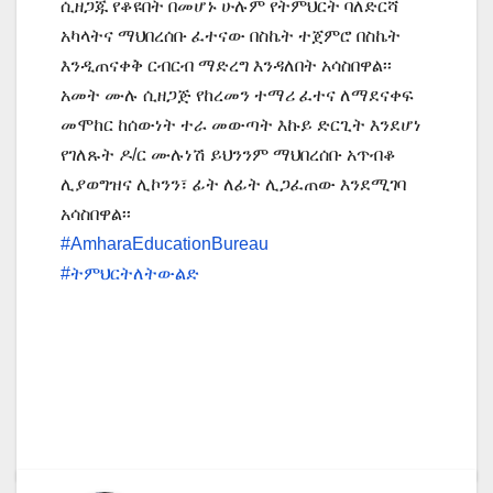
ሲዘጋጁ የቆዩበት በመሆኑ ሁሉም የትምህርት ባለድርሻ
አካላትና ማህበረሰቡ ፈተናው በስኬት ተጀምሮ በስኬት
እንዲጠናቀቅ ርብርብ ማድረግ እንዳለበት አሳስበዋል፡፡
አመት ሙሉ ሲዘጋጅ የከረመን ተማሪ ፈተና ለማደናቀፍ
መሞከር ከሰውነት ተራ መውጣት እኩይ ድርጊት እንደሆነ
የገለጹት ዶ/ር ሙሉነሽ ይህንንም ማህበረሰቡ አጥብቆ
ሊያወግዝና ሊኮንን፣ ፊት ለፊት ሊጋፈጠው እንደሚገባ
አሳስበዋል፡፡
#AmharaEducationBureau
#ትምህርትለትውልድ