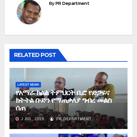
By
PR Department
RELATED POST
LATEST NEWS
የአማራ ክልል ትምህርት ቢሮ የድጋፍና
ክትትል ቡድን የማጠቃለያ ግብረ መልስ
ሰጠ
J JUL, 2026
PR DEPARTMENT