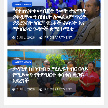
LATEST NEWS
“የተጠናቀቀው በጀት ዓመት ተቋማት
ያቀዷቸውን በስኬት ለመፈጸም ጥረት
ያደረጉበት ነበር” የሴቶች ሕጻናት እና
ማኅበራዊ ጉዳዮች ቋሚ ኮሚቴ
J JUL, 2026
PR DEPARTMENT
LATEST NEWS
ታዳጊዋ ከ1 ነጥብ 5 ሚሊዬን ብር በላይ
የሚያወጣ የትምህርት ቁሳቁስ ድጋፍ
አደረገች
J JUL, 2026
PR DEPARTMENT