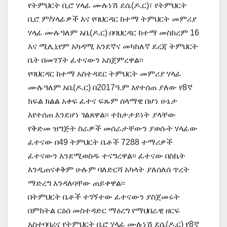
የትምህርት ቢሮ ሃላፊ ሙሉነሽ ደሴ(ዶ.ር)፣ የትምህርት
ቢሮ ም/ሃላፊዎች እና የባህርዳር ከተማ ትምህርት መምሪያ
ሃላፊ ሙሉዓለም አቤ(ዶ.ር) በባህርዳር ከተማ መስከረም 16
እና ሚሊኒየም አካዳሚ አንደኛና መካከለኛ ደረጃ ትምህርት
ቤት በመገኘት ፈተናውን አስጀምረዋል፡፡
የባህርዳር ከተማ አስተዳደር ትምህርት መምሪያ ሃላፊ
ሙሉዓለም አቤ(ዶ.ር) በ2017ዓ.ም እየተሰጠ ያለው የ8ኛ
ክፍል ክልል አቀፍ ፈተና ፍጹም ሰላማዊ በሆነ ሁኔታ
እየተሰጠ እንደሆነ ገልጸዋል፡፡ ተከታታይነት ያላቸው
የቅድመ ዝግጅት ስራዎች መሰራታቸውን ያወሱት ሃላፊው
ፈተናው በ49 ትምህርት ቤቶች 7288 ተማሪዎች
ፈተናውን እንደሚወስዱ ተናግረዋል፡፡ ፈተናው በስኬት
እንዲጠናቀቅም ሁሉም ባለድርሻ አካላት ያለሰለሰ ጥረት
ማድረግ እንዳለባቸው ጠይቀዋል፡፡
በትምህርት ቤቶች ተገኝተው ፈተናውን ያስጀመሩት
በምክትል ርዕሰ መስተዳድር ማዕረግ የማህበራዊ ዘርፍ
አስተባባሪና የትምህርት ቢሮ ሃላፊ ሙሉነሽ ደሴ(ዶ.ር) የ8ኛ