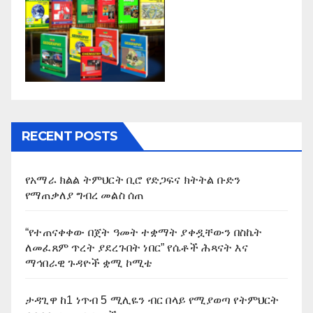
RECENT POSTS
የአማራ ክልል ትምህርት ቢሮ የድጋፍና ክትትል ቡድን
የማጠቃለያ ግብረ መልስ ሰጠ
“የተጠናቀቀው በጀት ዓመት ተቋማት ያቀዷቸውን በስኬት
ለመፈጸም ጥረት ያደረጉበት ነበር” የሴቶች ሕጻናት እና
ማኅበራዊ ጉዳዮች ቋሚ ኮሚቴ
ታዳጊዋ ከ1 ነጥብ 5 ሚሊዬን ብር በላይ የሚያወጣ የትምህርት