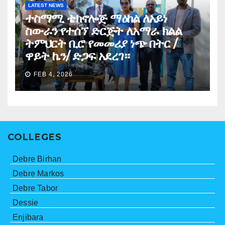
LATEST NEWS
ተስማሚ ቴክኖሎጅ ማዕከል ለአይነ
ስውራን የተሰኘ ድርጅት ለአማራ ክልል
ትምህርት ቢሮ የመመሪያ ነጭ በትር /
ዋይት ኬን/ ድጋፍ አደረገ።
FEB 4, 2026
COLLEGES
Debre Birhan
Debre Markos
Debre Tabor
Dessie
Enjibara