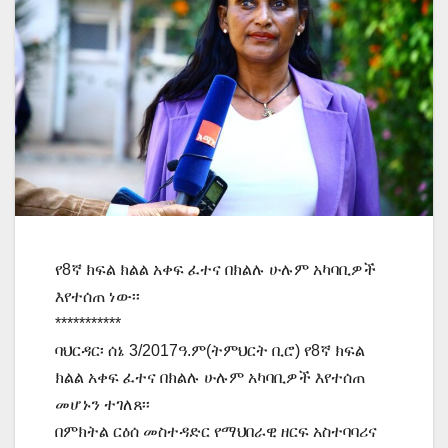
የ8ኛ ክፍል ክልል አቀፍ ፈተና በክልሉ ሁሉም አካባቢዎች
እየተሰጠ ነው፡፡
***********
ባህርዳር፡ ሰኔ 3/2017ዓ.ም(ትምህርት ቢሮ) የ8ኛ ክፍል
ክልል አቀፍ ፈተና በክልሉ ሁሉም አካባቢዎች እየተሰጠ
መሆኑን ተገለጸ፡፡
በምክትል ርዕሰ መስተዳድር የማህበራዊ ዘርፍ አስተባባሪና