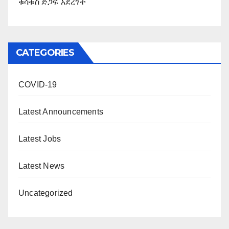
ቁሳቁስ ድጋፍ አደረገች
CATEGORIES
COVID-19
Latest Announcements
Latest Jobs
Latest News
Uncategorized