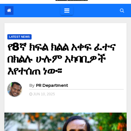
LATEST NEWS
የ8ኛ ክፍል ክልል አቀፍ ፈተና
በክልሉ ሁሉም አካባቢዎች
እየተሰጠ ነው፡፡
By
PR Department
JUN 10, 2025