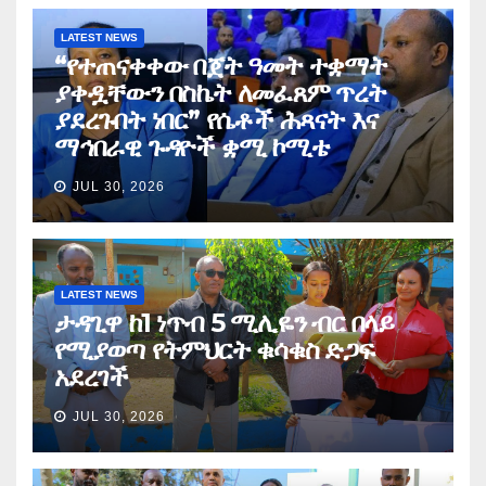
LATEST NEWS
“የተጠናቀቀው በጀት ዓመት ተቋማት
ያቀዷቸውን በስኬት ለመፈጸም ጥረት
ያደረጉበት ነበር” የሴቶች ሕጻናት እና
ማኅበራዊ ጉዳዮች ቋሚ ኮሚቴ
JUL 30, 2026
LATEST NEWS
ታዳጊዋ ከ1 ነጥብ 5 ሚሊዬን ብር በላይ
የሚያወጣ የትምህርት ቁሳቁስ ድጋፍ
አደረገች
JUL 30, 2026