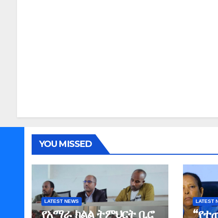
YOU MISSED
LATEST NEWS
LATEST 
የአማራ ክልል ትምህርት ቢሮ
“የተ