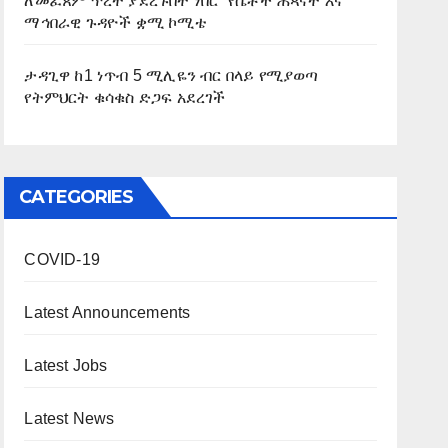
ለመፈጸም ጥረት ያደረጉበት ነበር” የሴቶች ሕጻናት እና
ማኅበራዊ ጉዳዮች ቋሚ ኮሚቴ
ታዳጊዋ ከ1 ነጥብ 5 ሚሊዬን ብር በላይ የሚያወጣ
የትምህርት ቁሳቁስ ድጋፍ አደረገች
CATEGORIES
COVID-19
Latest Announcements
Latest Jobs
Latest News