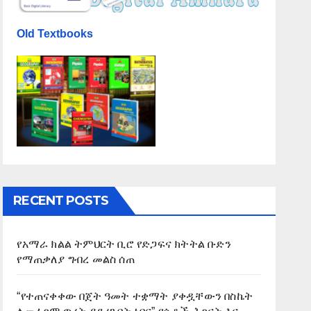
Old Textbooks
RECENT POSTS
የአማራ ክልል ትምህርት ቢሮ የድጋፍና ክትትል ቡድን
የማጠቃለያ ግብረ መልስ ሰጠ
“የተጠናቀቀው በጀት ዓመት ተቋማት ያቀዷቸውን በስኬት