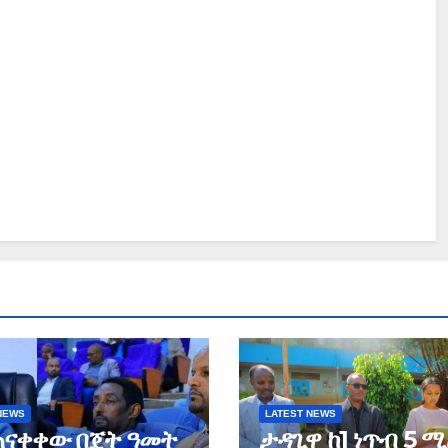
NEWS
LATEST NEWS
ጠናቀቀው በጀት ዓመት
ታዳጊዋ ከ1 ነጥብ 5 