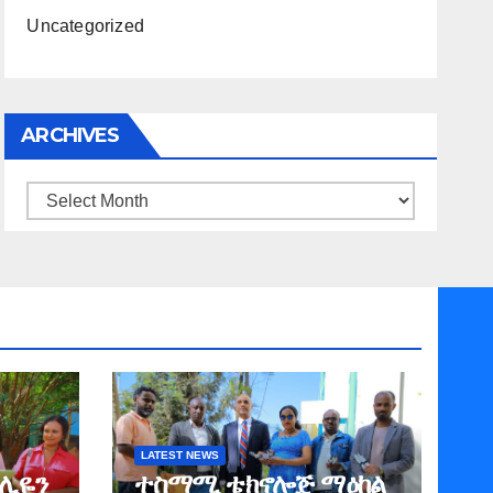
Uncategorized
ARCHIVES
Archives
LATEST NEWS
ሚሊዬን
ተስማሚ ቴክኖሎጅ ማዕከል