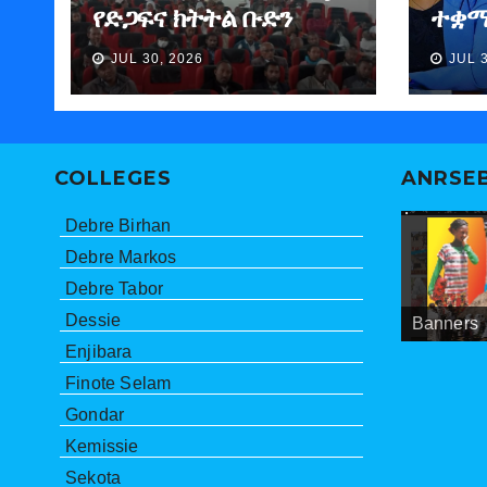
የድጋፍና ክትትል ቡድን
ተቋማ
የማጠቃለያ ግብረ መልስ ሰጠ
ለመፈ
JUL 30, 2026
JUL 
ነበር”
ማኅበ
ኮሚ
COLLEGES
ANRSE
Debre Birhan
Debre Markos
Debre Tabor
Dessie
Banners
Meetings
ANRSEB P
Enjibara
Finote Selam
Gondar
Kemissie
Sekota