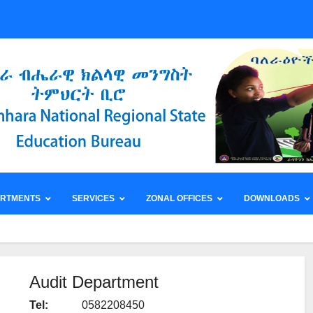
ARTMENTS
SERVICES
ZONAL OFFICES
DOWNLOADS
Audit Department
Tel:
0582208450