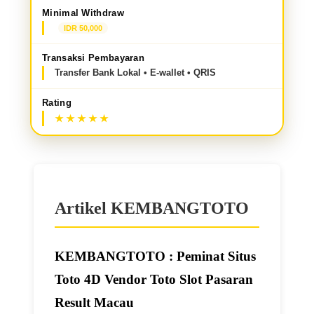
Minimal Withdraw
IDR 50,000
Transaksi Pembayaran
Transfer Bank Lokal • E-wallet • QRIS
Rating
Artikel KEMBANGTOTO
KEMBANGTOTO : Peminat Situs
Toto 4D Vendor Toto Slot Pasaran
Result Macau