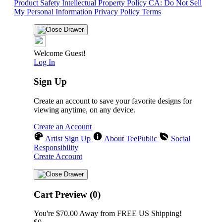
Product Safety
Intellectual Property Policy
CA: Do Not Sell
My Personal Information
Privacy Policy
Terms
Welcome Guest!
Log In
Sign Up
Create an account to save your favorite designs for
viewing anytime, on any device.
Create an Account
Artist Sign Up
About TeePublic
Social
Responsibility
Create Account
Cart Preview (0)
You're
$70.00
Away from
FREE US Shipping!