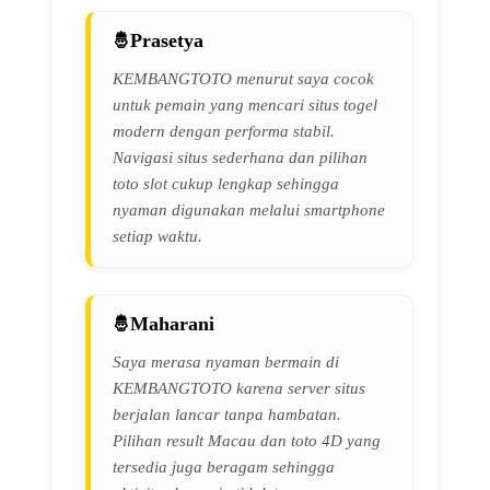
Prasetya
KEMBANGTOTO menurut saya cocok
untuk pemain yang mencari situs togel
modern dengan performa stabil.
Navigasi situs sederhana dan pilihan
toto slot cukup lengkap sehingga
nyaman digunakan melalui smartphone
setiap waktu.
Maharani
Saya merasa nyaman bermain di
KEMBANGTOTO karena server situs
berjalan lancar tanpa hambatan.
Pilihan result Macau dan toto 4D yang
tersedia juga beragam sehingga