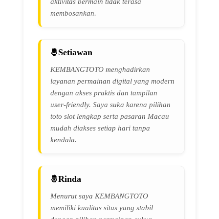
aktivitas bermain tidak terasa
membosankan.
Setiawan
KEMBANGTOTO menghadirkan
layanan permainan digital yang modern
dengan akses praktis dan tampilan
user-friendly. Saya suka karena pilihan
toto slot lengkap serta pasaran Macau
mudah diakses setiap hari tanpa
kendala.
Rinda
Menurut saya KEMBANGTOTO
memiliki kualitas situs yang stabil