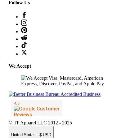
Follow Us
We Accept
© TP Apparel LLC 2012 - 2025
United States - $ USD