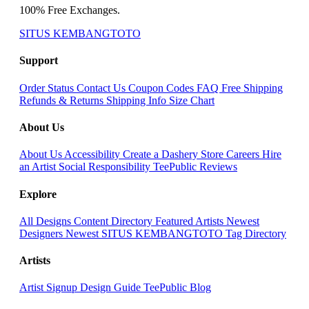
100% Free Exchanges.
SITUS KEMBANGTOTO
Support
Order Status
Contact Us
Coupon Codes
FAQ
Free Shipping
Refunds & Returns
Shipping Info
Size Chart
About Us
About Us
Accessibility
Create a Dashery Store
Careers
Hire
an Artist
Social Responsibility
TeePublic Reviews
Explore
All Designs
Content Directory
Featured Artists
Newest
Designers
Newest SITUS KEMBANGTOTO
Tag Directory
Artists
Artist Signup
Design Guide
TeePublic Blog