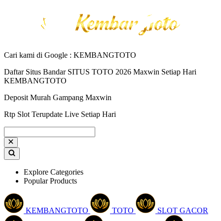
Cari kami di Google : KEMBANGTOTO
Daftar Situs Bandar SITUS TOTO 2026 Maxwin Setiap Hari
KEMBANGTOTO
Deposit Murah Gampang Maxwin
Rtp Slot Terupdate Live Setiap Hari
Explore Categories
Popular Products
KEMBANGTOTO
TOTO
SLOT GACOR