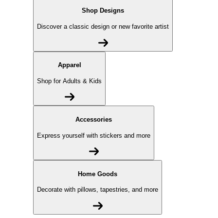
Shop Designs
Discover a classic design or new favorite artist
Apparel
Shop for Adults & Kids
Accessories
Express yourself with stickers and more
Home Goods
Decorate with pillows, tapestries, and more