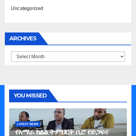
Uncategorized
ARCHIVES
Archives
YOU MISSED
LATEST NEWS
የአማራ ክልል ትምህርት ቢሮ የድጋፍና