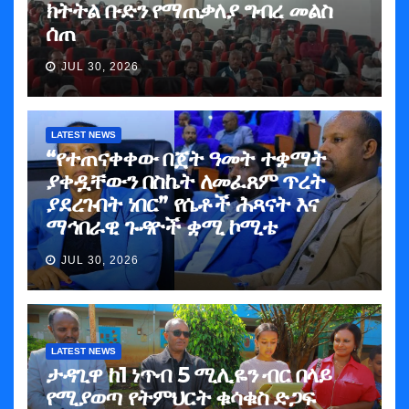
ክትትል ቡድን የማጠቃለያ ግብረ መልስ
ሰጠ
JUL 30, 2026
LATEST NEWS
“የተጠናቀቀው በጀት ዓመት ተቋማት
ያቀዷቸውን በስኬት ለመፈጸም ጥረት
ያደረጉበት ነበር” የሴቶች ሕጻናት እና
ማኅበራዊ ጉዳዮች ቋሚ ኮሚቴ
JUL 30, 2026
LATEST NEWS
ታዳጊዋ ከ1 ነጥብ 5 ሚሊዬን ብር በላይ
የሚያወጣ የትምህርት ቁሳቁስ ድጋፍ