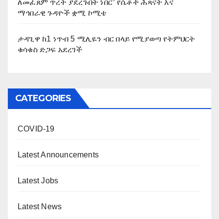
ለመፈጸም ጥረት ያደረጉበት ነበር” የሴቶች ሕጻናት እና
ማኅበራዊ ጉዳዮች ቋሚ ኮሚቴ
ታዳጊዋ ከ1 ነጥብ 5 ሚሊዬን ብር በላይ የሚያወጣ የትምህርት
ቁሳቁስ ድጋፍ አደረገች
CATEGORIES
COVID-19
Latest Announcements
Latest Jobs
Latest News