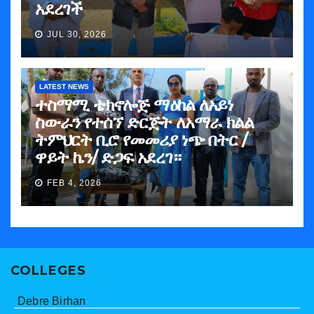
አደረገች
JUL 30, 2026
LATEST NEWS
ተስማሚ ቴክኖሎጅ ማዕከል ለአይነ
ስውራን የተሰኘ ድርጅት ለአማራ ክልል
ትምህርት ቢሮ የመመሪያ ነጭ በትር /
ዋይት ኬን/ ድጋፍ አደረገ።
FEB 4, 2026
COLLEGES
Debre Birhan