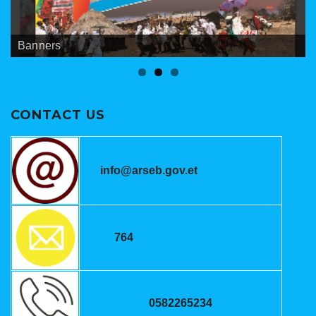
Banners
Meetings
ANRSEB Photo Gallery
CONTACT US
info@arseb.gov.et
764
0582265234