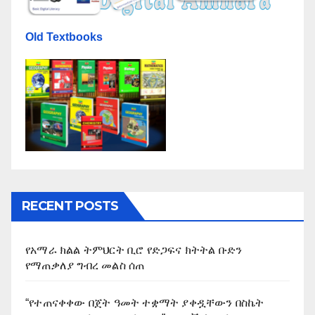
Old Textbooks
RECENT POSTS
የአማራ ክልል ትምህርት ቢሮ የድጋፍና ክትትል ቡድን
የማጠቃለያ ግብረ መልስ ሰጠ
“የተጠናቀቀው በጀት ዓመት ተቋማት ያቀዷቸውን በስኬት